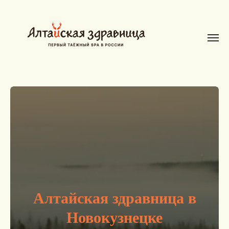
Ал
тайская здра
вница в
Новокузнецке